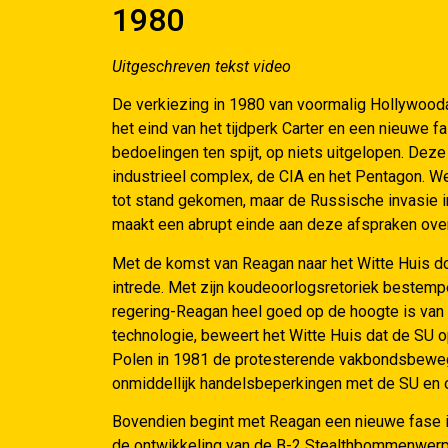
1980
Uitgeschreven tekst video
De verkiezing in 1980 van voormalig Hollywood
het eind van het tijdperk Carter en een nieuwe f
bedoelingen ten spijt, op niets uitgelopen. Deze 
industrieel complex, de CIA en het Pentagon. Wel
tot stand gekomen, maar de Russische invasie 
maakt een abrupt einde aan deze afspraken over 
Met de komst van Reagan naar het Witte Huis d
intrede. Met zijn koudeoorlogsretoriek bestempe
regering-Reagan heel goed op de hoogte is van 
technologie, beweert het Witte Huis dat de SU op
Polen in 1981 de protesterende vakbondsbewegi
onmiddellijk handelsbeperkingen met de SU en 
Bovendien begint met Reagan een nieuwe fase i
de ontwikkeling van de B-2 Stealthbommenwerper 