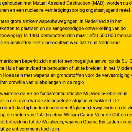
eft gehouden met Mutual Assured Destruction (MAD), worden nu 
anen en een nucleaire vernietigingsoorlog angstaanjagend reëel.
staan grote antikernwapenbewegingen. In Nederland zijn het
ketten te plaatsen en de aangekondigde ontwikkeling van de
esbeweging. In 1983 demonstreerden maar liefst 500.000 mense
 kruisraketten. Het eindresultaat was dat ze in Nederland
erikanen beperkt zich niet tot een mogelijke aanval op de SU. 
tte Huis haar invloed te behouden of uit te breiden. In het Midden
m Hoessein met wapens en grondstoffen voor de vervaardiging 
ran omwille van oliebelangen in de regio.
s waarmee de VS de fundamentalistische Mujahedin-rebellen in
ar in een even wrede als hopeloze strijd is verwikkeld. De
 doodt daarbij honderdduizenden Afghanen,terwijl anderen de vl
n op de molen van CIA-directeur William Casey. Voor de CIA en d
 met betrekking tot de Mujahedin, waarvan Osama Bin Laden inmi
at ze anticommunistisch zijn.