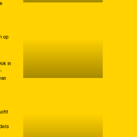
de
n op
Ook in
-
van
ucht
e
ddels