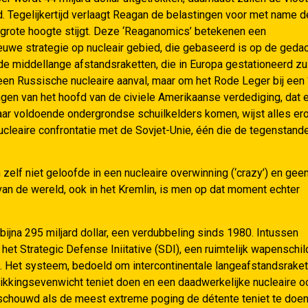
 Tegelijkertijd verlaagt Reagan de belastingen voor met name d
grote hoogte stijgt. Deze ‘Reaganomics’ betekenen een
ieuwe strategie op nucleair gebied, die gebaseerd is op de geda
 de middellange afstandsraketten, die in Europa gestationeerd zu
een Russische nucleaire aanval, maar om het Rode Leger bij een ‘
ringen van het hoofd van de civiele Amerikaanse verdediging, dat 
maar voldoende ondergrondse schuilkelders komen, wijst alles er
ucleaire confrontatie met de Sovjet-Unie, één die de tegenstand
zelf niet geloofde in een nucleaire overwinning (‘crazy’) en gee
t van de wereld, ook in het Kremlin, is men op dat moment echter
bijna 295 miljard dollar, een verdubbeling sinds 1980. Intussen
et Strategic Defense Iniitative (SDI), een ruimtelijk wapenschil
s. Het systeem, bedoeld om intercontinentale langeafstandsrake
ikkingsevenwicht teniet doen en een daadwerkelijke nucleaire o
beschouwd als de meest extreme poging de détente teniet te doen