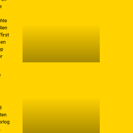
e
chte
llen
first
een
op
er
n
d
tten
orlog
.