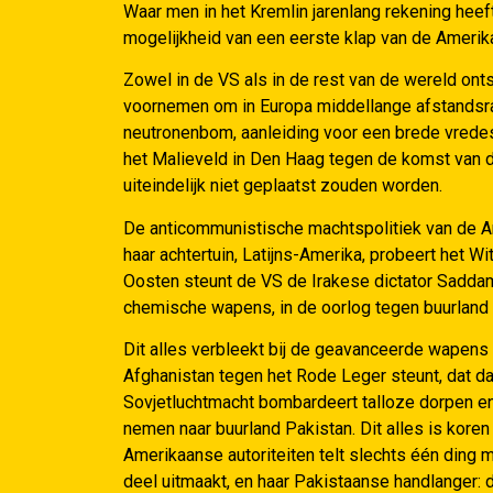
Waar men in het Kremlin jarenlang rekening he
mogelijkheid van een eerste klap van de Amerik
Zowel in de VS als in de rest van de wereld ont
voornemen om in Europa middellange afstandsra
neutronenbom, aanleiding voor een brede vred
het Malieveld in Den Haag tegen de komst van de
uiteindelijk niet geplaatst zouden worden.
De anticommunistische machtspolitiek van de Am
haar achtertuin, Latijns-Amerika, probeert het Wi
Oosten steunt de VS de Irakese dictator Sadda
chemische wapens, in de oorlog tegen buurland I
Dit alles verbleekt bij de geavanceerde wapen
Afghanistan tegen het Rode Leger steunt, dat da
Sovjetluchtmacht bombardeert talloze dorpen en
nemen naar buurland Pakistan. Dit alles is kore
Amerikaanse autoriteiten telt slechts één ding
deel uitmaakt, en haar Pakistaanse handlanger: d