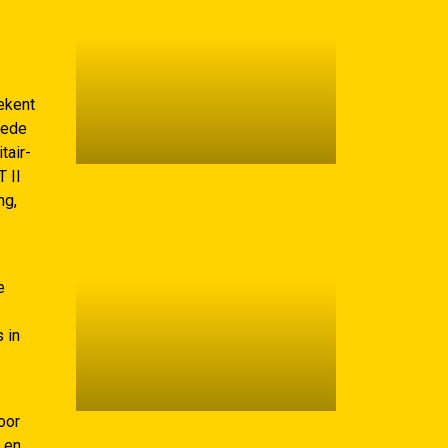
ekent
oede
tair-
 II
ng,
e
 in
oor
 en