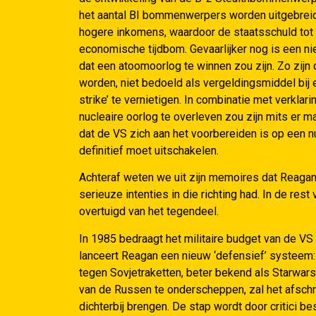
het aantal BI bommenwerpers worden uitgebreid.
hogere inkomens, waardoor de staatsschuld tot 
economische tijdbom. Gevaarlijker nog is een n
dat een atoomoorlog te winnen zou zijn. Zo zijn
worden, niet bedoeld als vergeldingsmiddel bij 
strike’ te vernietigen. In combinatie met verkla
nucleaire oorlog te overleven zou zijn mits er 
dat de VS zich aan het voorbereiden is op een n
definitief moet uitschakelen.
Achteraf weten we uit zijn memoires dat Reagan 
serieuze intenties in die richting had. In de res
overtuigd van het tegendeel.
In 1985 bedraagt het militaire budget van de VS 
lanceert Reagan een nieuw ‘defensief’ systeem: h
tegen Sovjetraketten, beter bekend als Starwar
van de Russen te onderscheppen, zal het afschr
dichterbij brengen. De stap wordt door critici 