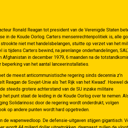
acteur Ronald Reagan tot president van de Verenigde Staten bet
ase in de Koude Oorlog. Carters mensenrechtenpolitiek is, alle g
strookte niet met handelsbelangen, stuitte op verzet van het mili
 is tijdens Carters bewind, na jarenlange onderhandelingen, SALT
in Afghanistan in december 1979, 6 maanden na de totstandkomi
beperking van het aantal lanceerinstallaties.
oet de meest anticommunistische regering sinds decennia z’n
lt Reagan de Sovjet-Unie als ‘het Rijk van het Kwaad’. Hoewel d
de steeds grotere achterstand van de SU inzake militaire
 het punt staat de leiding in de Koude Oorlog over te nemen. Als
ng Solidarinosc door de regering wordt onderdrukt, volgen
ook op andere punten wordt hard opgetreden.
n de wapenwedloop. De defensie-uitgaven stijgen gigantisch. V
wordt 44 miljard dollar uitgetrokken, daarnaast zullen de vloot